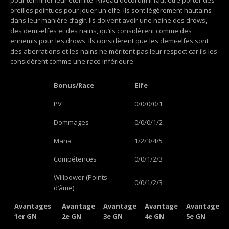
pour terminer leur éternité. Niveau décorum il faut être porter des
oreilles pointues pour jouer un elfe. Ils sont légèrement hautains
dans leur manière d’agir. Ils doivent avoir une haine des drows,
des demi-elfes et des nains, qu’ils considèrent comme des
ennemis pour les drows. Ils considèrent que les demi-elfes sont
des aberrations et les nains ne méritent pas leur respect car ils les
considèrent comme une race inférieure.
Bonus/Race
Elfe
PV
0/0/0/0/1
Dommages
0/0/0/1/2
Mana
1/2/3/4/5
Compétences
0/0/1/2/3
Willpower (Points
0/0/1/2/3
d’âme)
Avantages
Avantage
Avantage
Avantage
Avantage
1er GN
2e GN
3e GN
4e GN
5e GN