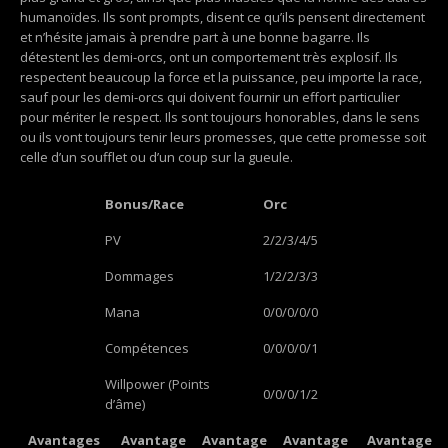
humanoïdes. Ils sont prompts, disent ce qu’ils pensent directement
et n’hésite jamais à prendre part à une bonne bagarre. Ils
détestent les demi-orcs, ont un comportement très explosif. Ils
respectent beaucoup la force et la puissance, peu importe la race,
sauf pour les demi-orcs qui doivent fournir un effort particulier
pour mériter le respect. Ils sont toujours honorables, dans le sens
ou ils vont toujours tenir leurs promesses, que cette promesse soit
celle d’un soufflet ou d’un coup sur la gueule.
Bonus/Race
Orc
PV
2/2/3/4/5
Dommages
1/2/2/3/3
Mana
0/0/0/0/0
Compétences
0/0/0/0/1
Willpower (Points
0/0/0/1/2
d’âme)
Avantages
Avantage
Avantage
Avantage
Avantage