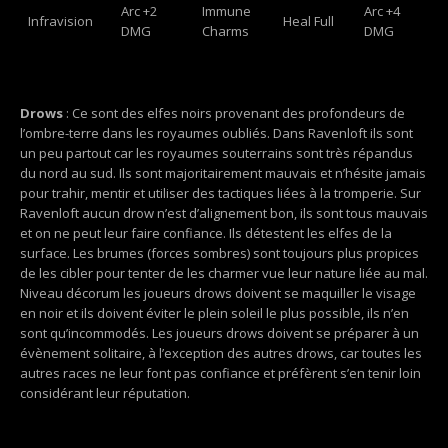
Arc +2
Immune
Arc +4
Infravision
Heal Full
DMG
Charms
DMG
Drows
: Ce sont des elfes noirs provenant des profondeurs de
l’ombre-terre dans les royaumes oubliés. Dans Ravenloft ils sont
un peu partout car les royaumes souterrains sont très répandus
du nord au sud. Ils sont majoritairement mauvais et n’hésite jamais
pour trahir, mentir et utiliser des tactiques liées à la tromperie. Sur
Ravenloft aucun drow n’est d’alignement bon, ils sont tous mauvais
et on ne peut leur faire confiance. Ils détestent les elfes de la
surface. Les brumes (forces sombres) sont toujours plus propices
de les cibler pour tenter de les charmer vue leur nature liée au mal.
Niveau décorum les joueurs drows doivent se maquiller le visage
en noir et ils doivent éviter le plein soleil le plus possible, ils n’en
sont qu’incommodés. Les joueurs drows doivent se préparer à un
évènement solitaire, à l’exception des autres drows, car toutes les
autres races ne leur font pas confiance et préfèrent s’en tenir loin
considérant leur réputation.