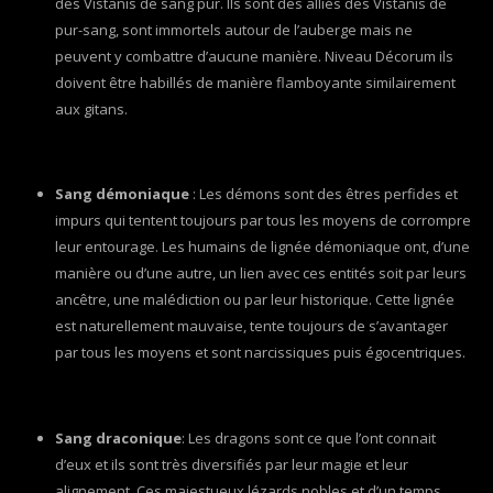
des Vistanis de sang pur. Ils sont des alliés des Vistanis de
pur-sang, sont immortels autour de l’auberge mais ne
peuvent y combattre d’aucune manière. Niveau Décorum ils
doivent être habillés de manière flamboyante similairement
aux gitans.
Sang démoniaque
: Les démons sont des êtres perfides et
impurs qui tentent toujours par tous les moyens de corrompre
leur entourage. Les humains de lignée démoniaque ont, d’une
manière ou d’une autre, un lien avec ces entités soit par leurs
ancêtre, une malédiction ou par leur historique. Cette lignée
est naturellement mauvaise, tente toujours de s’avantager
par tous les moyens et sont narcissiques puis égocentriques.
Sang draconique
: Les dragons sont ce que l’ont connait
d’eux et ils sont très diversifiés par leur magie et leur
alignement. Ces majestueux lézards nobles et d’un temps