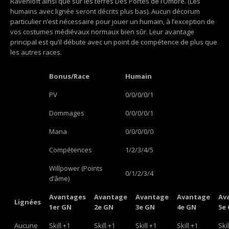
Ravenloft ainsi que sur les terres Des Portes de l’Ombre. (Les
humains avec lignée seront décrits plus bas). Aucun décorum
particulier n’est nécessaire pour jouer un humain, à l’exception de
vos costumes médiévaux normaux bien sûr. Leur avantage
principal est qu’il débute avec un point de compétence de plus que
les autres races.
Bonus/Race
Humain
PV
0/0/0/0/1
Dommages
0/0/0/0/1
Mana
0/0/0/0/0
Compétences
1/2/3/4/5
Willpower (Points
0/1/2/3/4
d’âme)
Avantages
Avantage
Avantage
Avantage
Av
Lignées
1er GN
2e GN
3e GN
4e GN
5e
Aucune
Skill +1
Skill +1
Skill +1
Skill +1
Skil