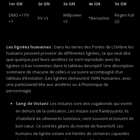
1er GN
2e GN
3e GN
4e GN
5e GN
DMG +1 PV
Willpower
Regen Full
PV +3
*Berserker
+1
+3
(2)
Les lignées humaines :
Dans les terres des Portes de L’Ombre les
humains peuvent provenir de différentes lignées, ce qui veut dire
que quelque part leurs ancêtres se sont reproduits avec les
lignées ci-bas nommées dans le tableau descriptif. Une description
sommaire de chacune de celles-ci va suivre accompagné d’un
tableau d’évolution. (Les lignées demeurent 100% humaines, avec
une particularité liée aux ancêtres ou à l’historique de
personnage).
Sang de Vistani
: Les Vistanis sont des vagabonds qui vivent
en dehors de la civilisation, Les Vistani sont flamboyants. Ils
s’habillent de vêtements lumineux, rient souvent et boivent de
bon cœur. Ce sont les gitans du monde de Ravenloft. Les
humains de lignée vistani ont hérités de certaines capacités