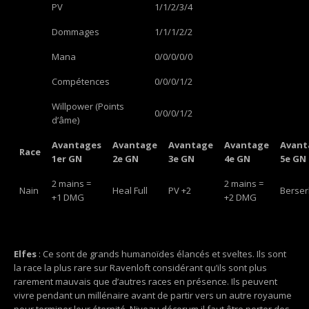
PV
1/1/2/3/4
Dommages
1/1/1/2/2
Mana
0/0/0/0/0
Compétences
0/0/0/1/2
Willpower (Points
0/0/0/1/2
d’âme)
Avantages
Avantage
Avantage
Avantage
Avant
Race
1er GN
2e GN
3e GN
4e GN
5e GN
2 mains =
2 mains =
Nain
Heal Full
PV +2
Berser
+1 DMG
+2 DMG
Elfes
: Ce sont de grands humanoïdes élancés et sveltes. Ils sont
la race la plus rare sur Ravenloft considérant qu’ils sont plus
rarement mauvais que d’autres races en présence. Ils peuvent
vivre pendant un millénaire avant de partir vers un autre royaume