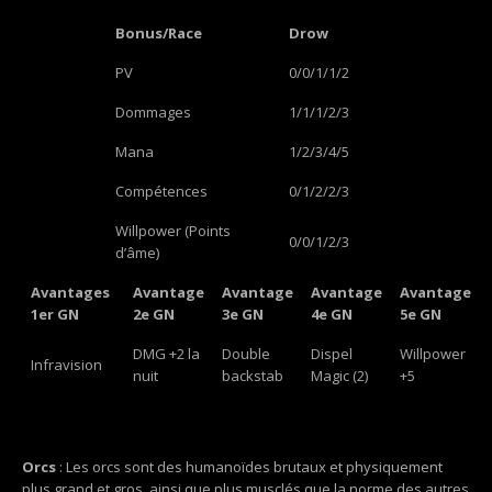
Bonus/Race
Drow
PV
0/0/1/1/2
Dommages
1/1/1/2/3
Mana
1/2/3/4/5
Compétences
0/1/2/2/3
Willpower (Points
0/0/1/2/3
d’âme)
Avantages
Avantage
Avantage
Avantage
Avantage
1er GN
2e GN
3e GN
4e GN
5e GN
DMG +2 la
Double
Dispel
Willpower
Infravision
nuit
backstab
Magic (2)
+5
Orcs
: Les orcs sont des humanoïdes brutaux et physiquement
plus grand et gros, ainsi que plus musclés que la norme des autres