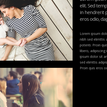
elit. Sed tem
in hendrerit 
eros odio, d
Lorem ipsum dolor
nibh sed elimttis 
potenti. Proin qu
libero, adipiscin
ipsum dolor sit a
sed elimttis adipi
Proin quis eros o