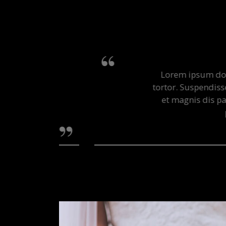
Lorem ipsum dolor sit am
tortor. Suspendisse poten
et magnis dis parturien
pharetr