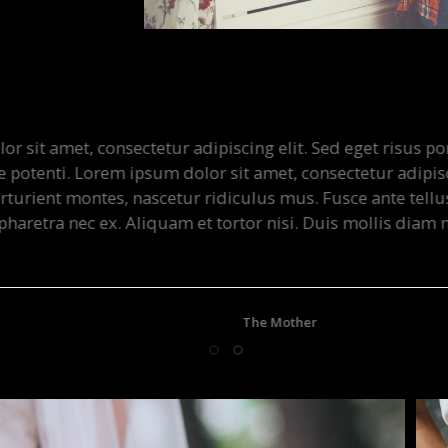
et, consectetur adipiscing elit. Sed eget risus porta, tin
ti. Lorem ipsum dolor sit amet, consectetur adipiscing eli
t montes, nascetur ridiculus mus. Fusce ante tellus, conva
a nec ex. Aliquam et tortor nisi. Duis mollis diam nec elit 
Jessica Smith
The Mother